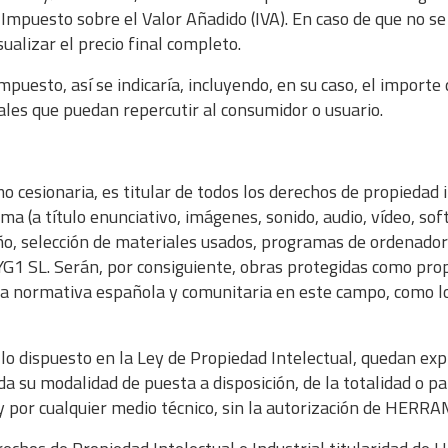
Impuesto sobre el Valor Añadido (IVA). En caso de que no se i
ualizar el precio final completo.
impuesto, así se indicaría, incluyendo, en su caso, el impor
onales que puedan repercutir al consumidor o usuario.
ionaria, es titular de todos los derechos de propiedad int
a (a título enunciativo, imágenes, sonido, audio, vídeo, sof
eño, selección de materiales usados, programas de ordenado
YG1 SL. Serán, por consiguiente, obras protegidas como pro
 la normativa española y comunitaria en este campo, como lo
 lo dispuesto en la Ley de Propiedad Intelectual, quedan ex
uida su modalidad de puesta a disposición, de la totalidad o 
 y por cualquier medio técnico, sin la autorización de HER