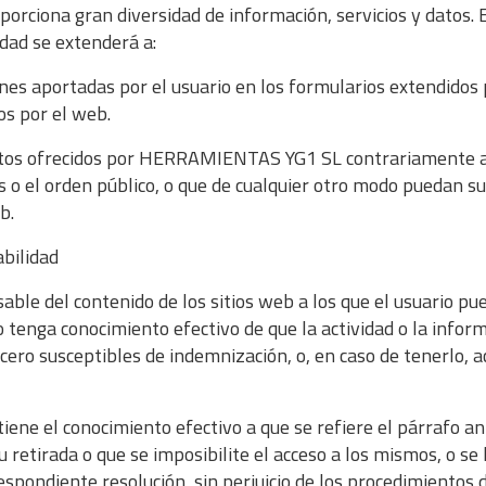
ciona gran diversidad de información, servicios y datos. E
idad se extenderá a:
ciones aportadas por el usuario en los formularios extendi
dos por el web.
 datos ofrecidos por HERRAMIENTAS YG1 SL contrariamente a 
s o el orden público, o que de cualquier otro modo puedan su
b.
abilidad
 del contenido de los sitios web a los que el usuario pued
 tenga conocimiento efectivo de que la actividad o la inform
cero susceptibles de indemnización, o, en caso de tenerlo, ac
e el conocimiento efectivo a que se refiere el párrafo a
su retirada o que se imposibilite el acceso a los mismos, o se 
ondiente resolución, sin perjuicio de los procedimientos d