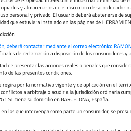
rechos de Propiedad Intelectual e Industrial titularidad d
copiarlos y almacenarlos en el disco duro de su ordenador o 
uso personal y privado. El usuario deberá abstenerse de supr
uridad que estuviera instalado en las páginas de HERRAMIE
sdicción
ción, deberá contactar mediante el correo electrónico R
ales de reclamación a disposición de los consumidores y u
de presentar las acciones civiles o penales que considere 
nto de las presentes condiciones.
e regirá por la normativa vigente y de aplicación en el territ
onflictos a arbitraje o acudir a la jurisdicción ordinaria cu
1 SL tiene su domicilio en BARCELONA, España.
a en los que intervenga como parte un consumidor, se presu
s o profesionales, en defecto de pacto entre las partes, se