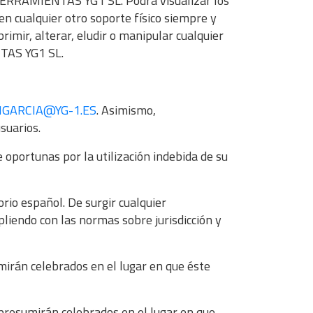
e HERRAMIENTAS YG1 SL. Podrá visualizar los
en cualquier otro soporte físico siempre y
imir, alterar, eludir o manipular cualquier
NTAS YG1 SL.
AMONGARCIA@YG-1.ES
.
Asimismo,
suarios.
oportunas por la utilización indebida de su
orio español. De surgir cualquier
mpliendo con las normas sobre jurisdicción y
mirán celebrados en el lugar en que éste
 presumirán celebrados en el lugar en que