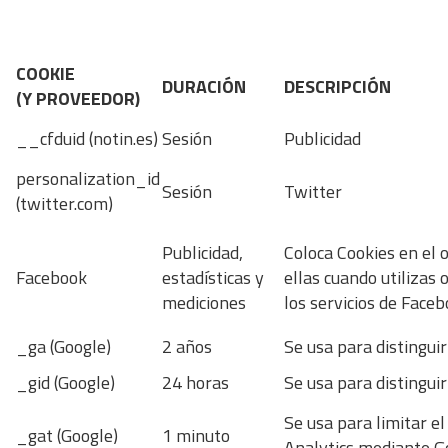
COOKIE
DURACIÓN
DESCRIPCIÓN
(Y PROVEEDOR)
__cfduid (notin.es)
Sesión
Publicidad
personalization_id
Sesión
Twitter
(twitter.com)
Publicidad,
Coloca Cookies en el 
Facebook
estadísticas y
ellas cuando utilizas 
mediciones
los servicios de Faceb
_ga (Google)
2 años
Se usa para distinguir
_gid (Google)
24 horas
Se usa para distinguir
Se usa para limitar e
_gat (Google)
1 minuto
Analytics mediante G