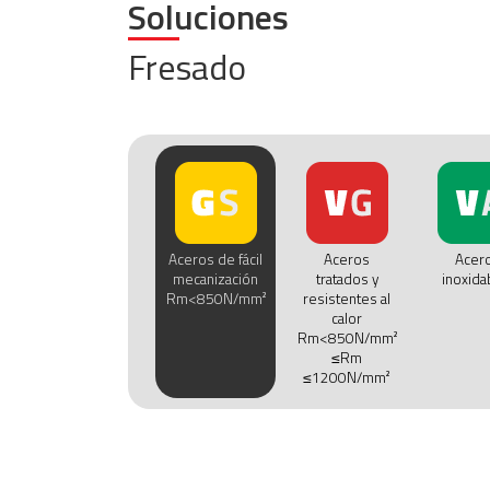
Soluciones
Fresado
Aceros de fácil
Aceros
Acer
mecanización
tratados y
inoxida
Rm<850N/mm²
resistentes al
calor
Rm<850N/mm²
≤Rm
≤1200N/mm²