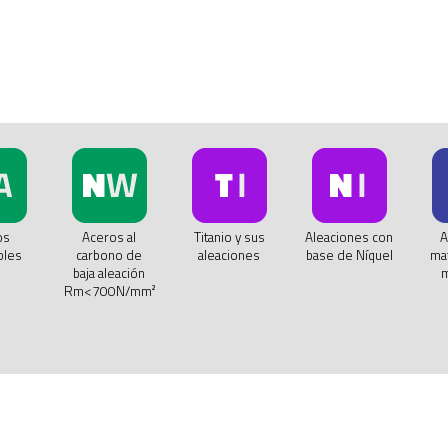
os
Aceros al
Titanio y sus
Aleaciones con
A
bles
carbono de
aleaciones
base de Níquel
mat
baja aleación
m
Rm<700N/mm²