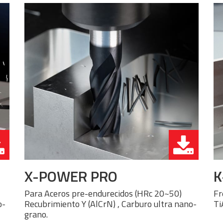
X-POWER PRO
K
Para Aceros pre-endurecidos (HRc 20~50)
Fr
o-
Recubrimiento Y (AlCrN) , Carburo ultra nano-
Ti
grano.