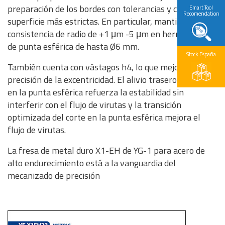
preparación de los bordes con tolerancias y calidad de
Smart Tool
Recomendation
superficie más estrictas. En particular, mantiene una
consistencia de radio de +1 μm -5 μm en herramientas
de punta esférica de hasta Ø6 mm.
Stock España
También cuenta con vástagos h4, lo que mejora la
precisión de la excentricidad. El alivio trasero reforzado
en la punta esférica refuerza la estabilidad sin
interferir con el flujo de virutas y la transición
optimizada del corte en la punta esférica mejora el
flujo de virutas.
La fresa de metal duro X1-EH de YG-1 para acero de
alto endurecimiento está a la vanguardia del
mecanizado de precisión